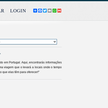
AR
LOGIN
COMPARTILHE
FACEBOOK
TWITTER
EMAIL
WHATSAPP
GMAIL
"
sto em Portugal. Aqui, encontrarás informações
 uma viagem que o levará a locais onde o tempo
o que elas têm para oferecer!"